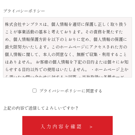
プライバシーポリシー
株式会社サンプラスは、個人情報を適切に保護し正しく取り扱う
ことが事業活動の基本と考えております。その責務を果たすた
め、個人情報保護方針を以下のとおりに定め、個人情報の保護に
最大限努力いたします。このホームページにアクセスされた方の
個人情報に関して、本人の同意なく、無断で収集・利用すること
はありません。 お客様の個人情報を下記の目的または個々にお知
らせする目的以外での使用はいたしません。 ・ホームページ上か
ら頂いたお問い合わせに対するご回答 ・当社取扱い各種サービ
ス、商品の提供及びご案内 また、当該個人情報は、提供を同意さ
プライバシーポリシーに同意する
れた場合以外は、第三者に提供もしくは処理を委託することはあ
りません。 収集された個人情報は、厳正な管理下で安全に保管し
ます。
上記の内容で送信してよろしいですか？